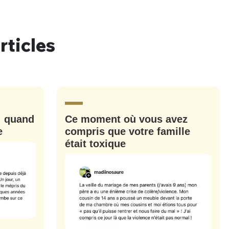
rticles
nue !
Con
: quand
Ce moment où vous avez
PSEUDO
-vous proposer ?
e
compris que votre famille
était toxique
MOT DE PASSE
s
Ma propre
sélection
CO