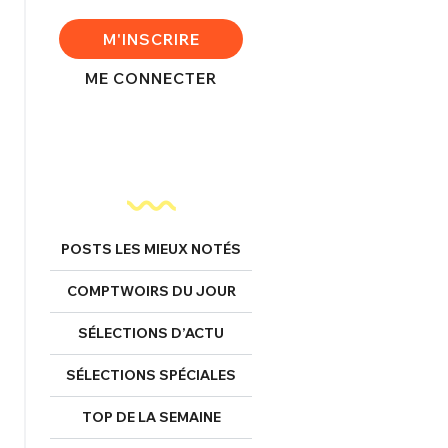
FERMER
M'INSCRIRE
ME CONNECTER
nexion
FERMER
POSTS LES MIEUX NOTÉS
COMPTWOIRS DU JOUR
Mot de passe perdu ?
SÉLECTIONS D’ACTU
Un Thread
SÉLECTIONS SPÉCIALES
NNEXION
C'EST PARTI
TOP DE LA SEMAINE