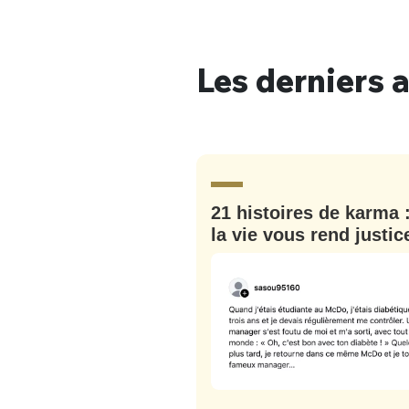
Les derniers a
Bienve
21 histoires de karma 
PSEUDO
*
VOTRE PARTICIPATION
Que souhaitez
la vie vous rend justic
EMAIL
*
Quelque
tweets
PASSWORD
*