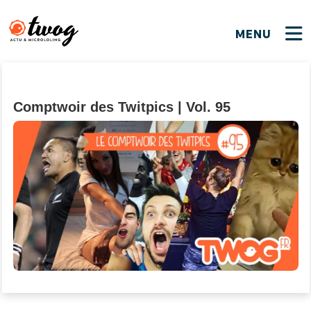
MENU
FERMER
FERMER
Bienvenue !
VOTRE PARTICIPATION
Que souhaitez-vous proposer ?
JE M'INSCRIS
Comptwoir des Twitpics | Vol. 95
PSEUDO
*
Quelques tweets
Connexion
EMAIL
*
C'EST PARTI
PSEUDO
Ma propre sélection
PASSWORD
*
Mot de passe perdu ?
MOT DE PASSE
M'INSCRIRE
ME CONNECTER
JE M'INSCRIS
CONNEXION