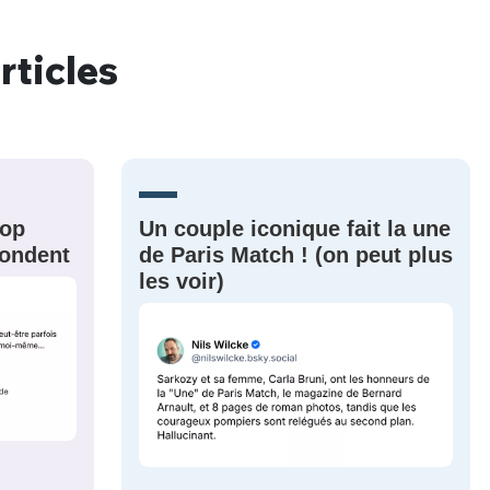
rticles
nue !
Con
rop
Un couple iconique fait la une
PSEUDO
-vous proposer ?
épondent
de Paris Match ! (on peut plus
les voir)
MOT DE PASSE
s
Ma propre
sélection
CO
M'INSCRIRE