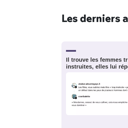
Les derniers a
Bienve
Il trouve les femmes t
PSEUDO
*
VOTRE PARTICIPATION
Que souhaitez
instruites, elles lui r
EMAIL
*
Quelque
tweets
PASSWORD
*
C'EST PARTI