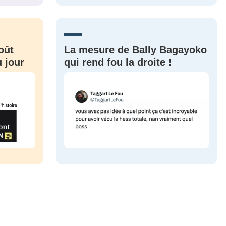
CRIS
ME CONNECTER
oût
La mesure de Bally Bagayoko
 jour
qui rend fou la droite !