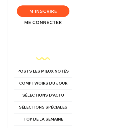
FERMER
M'INSCRIRE
ME CONNECTER
nexion
FERMER
POSTS LES MIEUX NOTÉS
Mot de passe perdu ?
COMPTWOIRS DU JOUR
Un Thread
SÉLECTIONS D’ACTU
SÉLECTIONS SPÉCIALES
NNEXION
C'EST PARTI
TOP DE LA SEMAINE