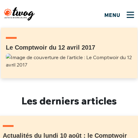
MENU
FERMER
FERMER
Bienvenue !
VOTRE PARTICIPATION
Que souhaitez-vous proposer ?
JE M'INSCRIS
Le Comptwoir du 12 avril 2017
PSEUDO
*
Quelques tweets
Connexion
EMAIL
*
C'EST PARTI
PSEUDO
Ma propre sélection
Les derniers articles
PASSWORD
*
Mot de passe perdu ?
MOT DE PASSE
M'INSCRIRE
ME CONNECTER
JE M'INSCRIS
Actualités du lundi 10 août : le Comptwoir
CONNEXION