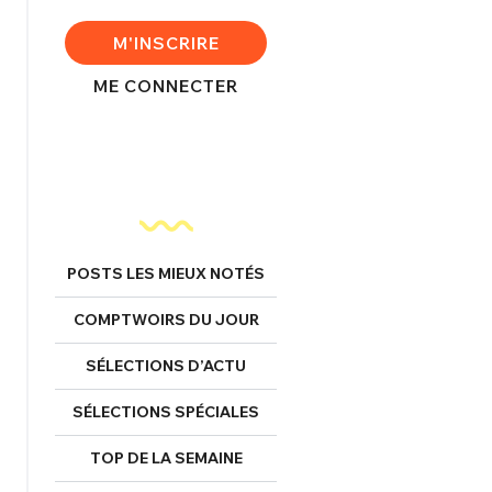
FERMER
M'INSCRIRE
ME CONNECTER
nexion
FERMER
POSTS LES MIEUX NOTÉS
COMPTWOIRS DU JOUR
Mot de passe perdu ?
Un Thread
SÉLECTIONS D’ACTU
SÉLECTIONS SPÉCIALES
NNEXION
C'EST PARTI
TOP DE LA SEMAINE