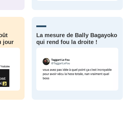
CRIS
ME CONNECTER
oût
La mesure de Bally Bagayoko
 jour
qui rend fou la droite !