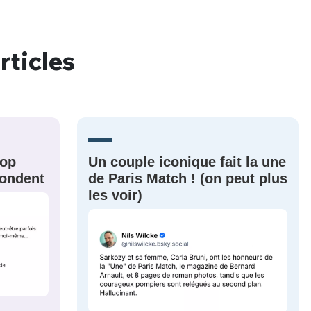
rticles
nue !
Con
PSEUDO
rop
Un couple iconique fait la une
-vous proposer ?
épondent
de Paris Match ! (on peut plus
les voir)
MOT DE PASSE
s
Ma propre
sélection
CO
M'INSCRIRE