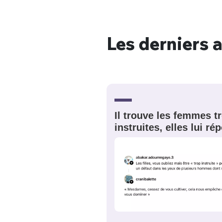
Les derniers a
Bienve
PSEUDO
*
VOTRE PARTICIPATION
Il trouve les femmes t
Que souhaitez
instruites, elles lui r
EMAIL
*
Quelque
tweets
PASSWORD
*
C'EST PARTI