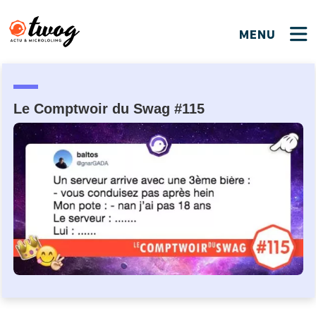
MENU
FERMER
FERMER
Bienvenue !
VOTRE PARTICIPATION
Que souhaitez-vous proposer ?
JE M'INSCRIS
Le Comptwoir du Swag #115
PSEUDO
*
Quelques tweets
Connexion
EMAIL
*
C'EST PARTI
PSEUDO
Ma propre sélection
PASSWORD
*
Mot de passe perdu ?
MOT DE PASSE
M'INSCRIRE
ME CONNECTER
JE M'INSCRIS
CONNEXION