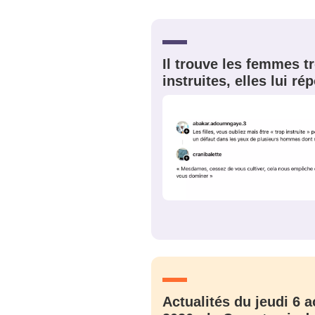
Bienve
Il trouve les femmes t
instruites, elles lui r
PSEUDO
*
VOTRE PARTICIPATION
Que souhaitez
EMAIL
*
Quelque
tweets
PASSWORD
*
C'EST PARTI
JE M'INS
Actualités du jeudi 6 a