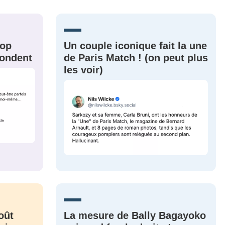
nue !
Con
rop
Un couple iconique fait la une
épondent
de Paris Match ! (on peut plus
les voir)
PSEUDO
-vous proposer ?
MOT DE PASSE
s
Ma propre
sélection
CO
M'INSCRIRE
CRIS
ME CONNECTER
oût
La mesure de Bally Bagayoko