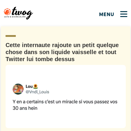
MENU
FERMER
FERMER
Bienvenue !
VOTRE PARTICIPATION
Que souhaitez-vous proposer ?
JE M'INSCRIS
Cette internaute rajoute un petit quelque
chose dans son liquide vaisselle et tout
PSEUDO
*
Quelques tweets
Twitter lui tombe dessus
Connexion
EMAIL
*
C'EST PARTI
PSEUDO
Ma propre sélection
PASSWORD
*
Mot de passe perdu ?
MOT DE PASSE
M'INSCRIRE
ME CONNECTER
JE M'INSCRIS
CONNEXION