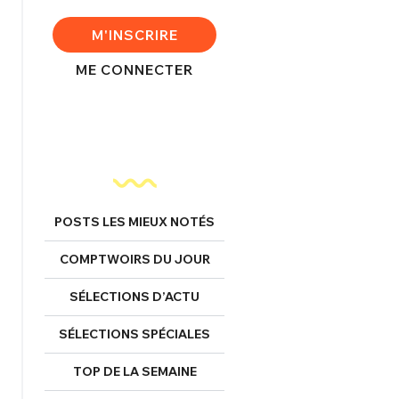
FERMER
M'INSCRIRE
ME CONNECTER
nexion
FERMER
POSTS LES MIEUX NOTÉS
Mot de passe perdu ?
COMPTWOIRS DU JOUR
Un Thread
SÉLECTIONS D’ACTU
SÉLECTIONS SPÉCIALES
NNEXION
C'EST PARTI
TOP DE LA SEMAINE