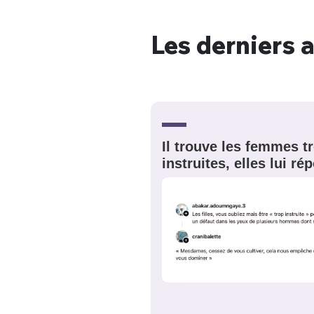
Les derniers a
Bienve
Il trouve les femmes t
PSEUDO
*
VOTRE PARTICIPATION
Que souhaitez
instruites, elles lui r
EMAIL
*
Quelque
tweets
PASSWORD
*
C'EST PARTI