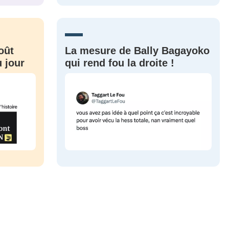
CRIS
ME CONNECTER
oût
La mesure de Bally Bagayoko
 jour
qui rend fou la droite !