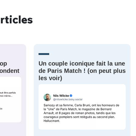
rticles
nue !
Con
rop
Un couple iconique fait la une
PSEUDO
-vous proposer ?
épondent
de Paris Match ! (on peut plus
les voir)
MOT DE PASSE
s
Ma propre
sélection
CO
M'INSCRIRE