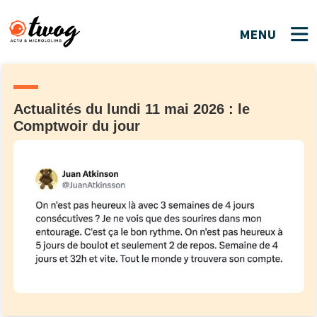
MENU
FERMER
FERMER
Bienvenue !
VOTRE PARTICIPATION
Que souhaitez-vous proposer ?
JE M'INSCRIS
Actualités du lundi 11 mai 2026 : le
Comptwoir du jour
PSEUDO
*
Quelques tweets
Connexion
EMAIL
*
C'EST PARTI
PSEUDO
Ma propre sélection
PASSWORD
*
Mot de passe perdu ?
MOT DE PASSE
M'INSCRIRE
ME CONNECTER
JE M'INSCRIS
CONNEXION