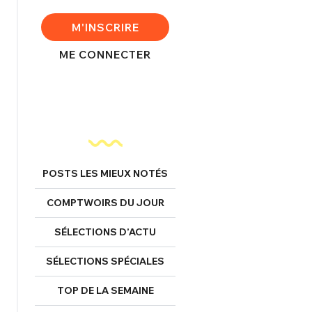
M'INSCRIRE
FERMER
ME CONNECTER
nexion
FERMER
POSTS LES MIEUX NOTÉS
COMPTWOIRS DU JOUR
Mot de passe perdu ?
SÉLECTIONS D’ACTU
Un Thread
SÉLECTIONS SPÉCIALES
TOP DE LA SEMAINE
NNEXION
C'EST PARTI