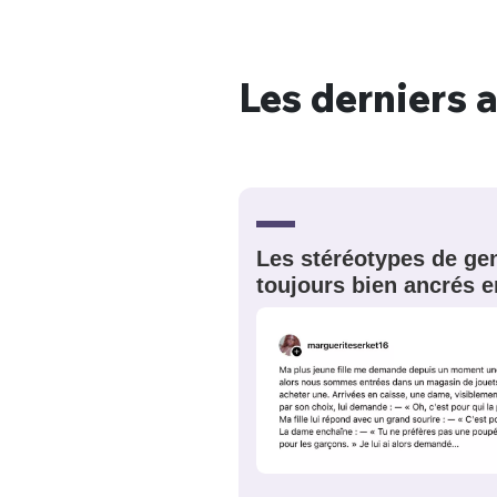
Les derniers a
Bienve
Les stéréotypes de gen
PSEUDO
*
VOTRE PARTICIPATION
toujours bien ancrés e
Que souhaitez
EMAIL
*
Quelque
tweets
PASSWORD
*