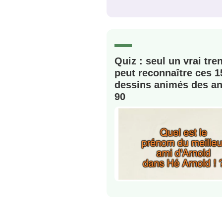
C'EST PARTI
JE M'INS
Quiz : seul un vrai tre
peut reconnaître ces 1
dessins animés des a
90