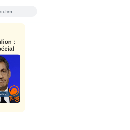
lion :
pécial