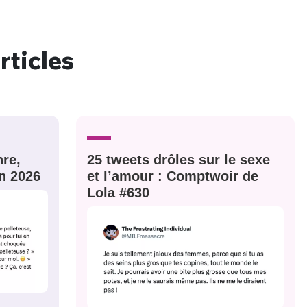
rticles
nue !
Con
re,
25 tweets drôles sur le sexe
PSEUDO
n 2026
et l’amour : Comptwoir de
-vous proposer ?
Lola #630
MOT DE PASSE
s
Ma propre
sélection
CO