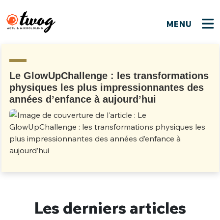
MENU
FERMER
FERMER
Bienvenue !
VOTRE PARTICIPATION
Que souhaitez-vous proposer ?
JE M'INSCRIS
Le GlowUpChallenge : les transformations
physiques les plus impressionnantes des
PSEUDO
*
Quelques tweets
années d’enfance à aujourd’hui
Connexion
EMAIL
*
C'EST PARTI
PSEUDO
Ma propre sélection
PASSWORD
*
Mot de passe perdu ?
MOT DE PASSE
M'INSCRIRE
Les derniers articles
ME CONNECTER
JE M'INSCRIS
CONNEXION