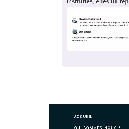
instruites, elles lui r
ACCUEIL
QUI SOMMES-NOUS ?