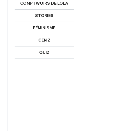
COMPTWOIRS DE LOLA
Mot de passe perdu ?
Un Thread
STORIES
FÉMINISME
NNEXION
C'EST PARTI
GEN Z
QUIZ