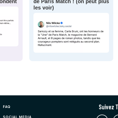
épondent
de Paris Match ! (on peut plus
les voir)
Suivez T
FAQ
SOCIAL MEDIA