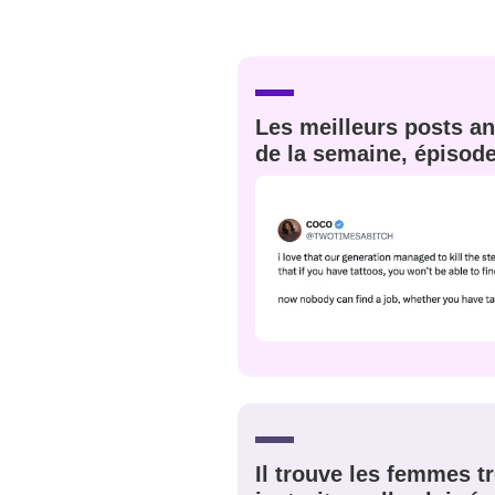
EMAIL
*
Quelque
tweets
PASSWORD
*
Les meilleurs posts an
de la semaine, épisod
C'EST PARTI
JE M'INS
Il trouve les femmes t