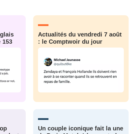
MOT DE PASSE
s
Ma propre
sélection
CO
glais
Actualités du vendredi 7 août
e 153
: le Comptwoir du jour
M'INSCRIRE
CRIS
ME CONNECTER
rop
Un couple iconique fait la une