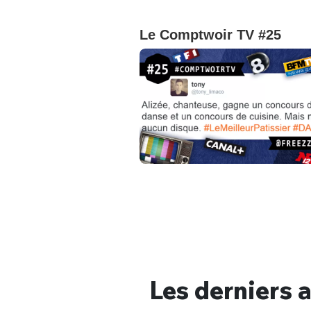
Le Comptwoir TV #25
Bienve
PSEUDO
*
VOTRE PARTICIPATION
Les derniers a
Que souhaitez