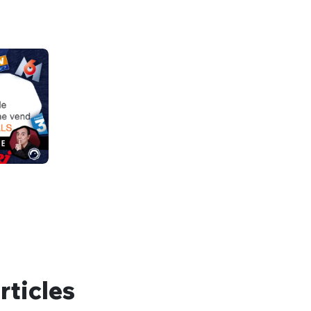
nue !
Con
PSEUDO
rticles
-vous proposer ?