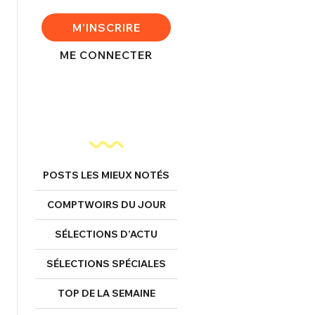
FERMER
M'INSCRIRE
ME CONNECTER
nexion
FERMER
POSTS LES MIEUX NOTÉS
COMPTWOIRS DU JOUR
Mot de passe perdu ?
Un Thread
SÉLECTIONS D’ACTU
SÉLECTIONS SPÉCIALES
NNEXION
C'EST PARTI
TOP DE LA SEMAINE