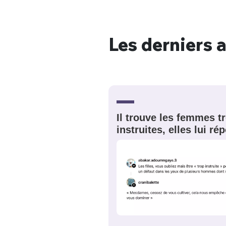
Les derniers a
Bienve
PSEUDO
*
VOTRE PARTICIPATION
Il trouve les femmes t
Que souhaitez
instruites, elles lui r
EMAIL
*
Quelque
tweets
PASSWORD
*
C'EST PARTI