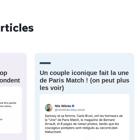
rticles
nue !
Con
PSEUDO
rop
Un couple iconique fait la une
-vous proposer ?
épondent
de Paris Match ! (on peut plus
les voir)
MOT DE PASSE
s
Ma propre
sélection
CO
M'INSCRIRE