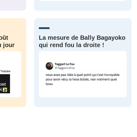
CRIS
ME CONNECTER
oût
La mesure de Bally Bagayoko
 jour
qui rend fou la droite !