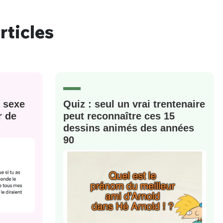
rticles
nue !
Con
e sexe
Quiz : seul un vrai trentenaire
PSEUDO
r de
peut reconnaître ces 15
-vous proposer ?
dessins animés des années
90
MOT DE PASSE
s
Ma propre
sélection
CO
M'INSCRIRE