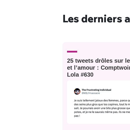
Les derniers a
Bienve
25 tweets drôles sur l
PSEUDO
*
VOTRE PARTICIPATION
et l’amour : Comptwoi
Que souhaitez
Lola #630
EMAIL
*
Quelque
tweets
PASSWORD
*
C'EST PARTI