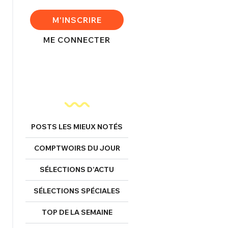
FERMER
M'INSCRIRE
ME CONNECTER
nexion
FERMER
POSTS LES MIEUX NOTÉS
COMPTWOIRS DU JOUR
Mot de passe perdu ?
Un Thread
SÉLECTIONS D’ACTU
SÉLECTIONS SPÉCIALES
NNEXION
C'EST PARTI
TOP DE LA SEMAINE