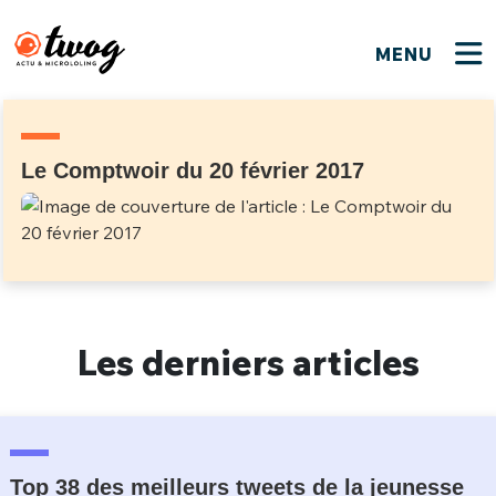
MENU
FERMER
FERMER
Bienvenue !
VOTRE PARTICIPATION
Que souhaitez-vous proposer ?
JE M'INSCRIS
Le Comptwoir du 20 février 2017
PSEUDO
*
Quelques tweets
Connexion
EMAIL
*
C'EST PARTI
PSEUDO
Ma propre sélection
Les derniers articles
PASSWORD
*
Mot de passe perdu ?
MOT DE PASSE
M'INSCRIRE
ME CONNECTER
JE M'INSCRIS
Top 38 des meilleurs tweets de la jeunesse
CONNEXION