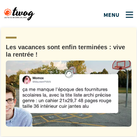
MENU
FERMER
FERMER
Bienvenue !
VOTRE PARTICIPATION
Que souhaitez-vous proposer ?
JE M'INSCRIS
Les vacances sont enfin terminées : vive
la rentrée !
PSEUDO
*
Quelques tweets
Connexion
EMAIL
*
C'EST PARTI
PSEUDO
Ma propre sélection
PASSWORD
*
Mot de passe perdu ?
MOT DE PASSE
M'INSCRIRE
ME CONNECTER
JE M'INSCRIS
CONNEXION