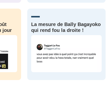
CRIS
ME CONNECTER
oût
La mesure de Bally Bagayoko
 jour
qui rend fou la droite !