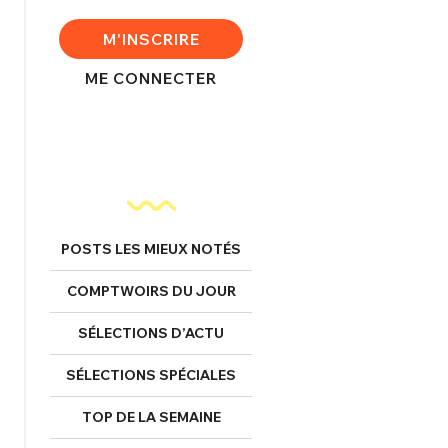
FERMER
M'INSCRIRE
ME CONNECTER
nexion
FERMER
POSTS LES MIEUX NOTÉS
Mot de passe perdu ?
COMPTWOIRS DU JOUR
Un Thread
SÉLECTIONS D’ACTU
SÉLECTIONS SPÉCIALES
NNEXION
C'EST PARTI
TOP DE LA SEMAINE