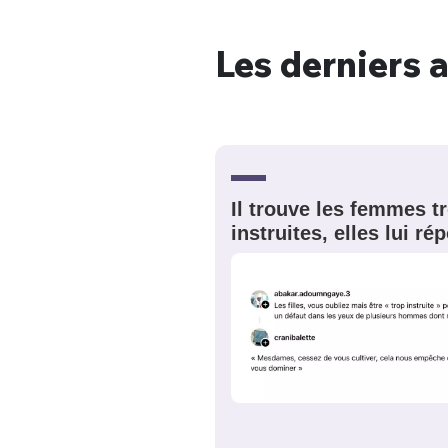
Les derniers a
Bienve
Il trouve les femmes t
PSEUDO
*
VOTRE PARTICIPATION
Que souhaitez
instruites, elles lui r
EMAIL
*
Quelque
tweets
PASSWORD
*
C'EST PARTI