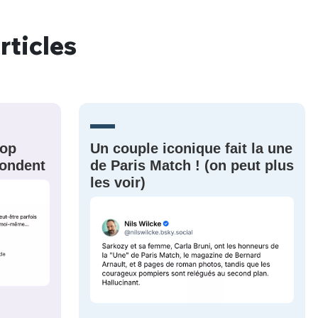
rticles
nue !
Con
rop
Un couple iconique fait la une
PSEUDO
-vous proposer ?
épondent
de Paris Match ! (on peut plus
les voir)
MOT DE PASSE
s
Ma propre
sélection
CO
M'INSCRIRE