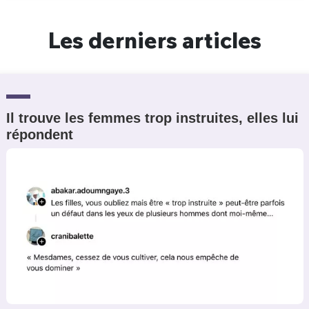
Un Thread
Les derniers articles
C'EST PARTI
Il trouve les femmes trop instruites, elles lui
répondent