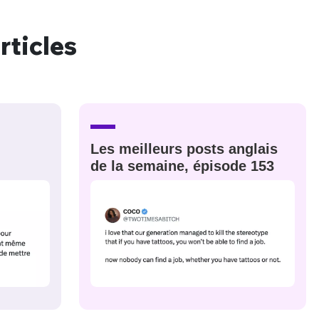
rticles
nue !
Con
PSEUDO
Les meilleurs posts anglais
-vous proposer ?
de la semaine, épisode 153
MOT DE PASSE
s
Ma propre
sélection
CO
M'INSCRIRE