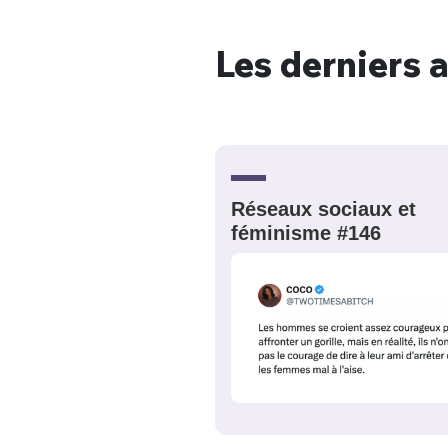
Les derniers a
Bienve
PSEUDO
*
VOTRE PARTICIPATION
Réseaux sociaux et
Que souhaitez
féminisme #146
EMAIL
*
Quelque
tweets
PASSWORD
*
C'EST PARTI