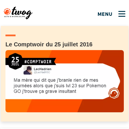
MENU
FERMER
FERMER
Bienvenue !
VOTRE PARTICIPATION
Que souhaitez-vous proposer ?
JE M'INSCRIS
Le Comptwoir du 25 juillet 2016
PSEUDO
*
Quelques tweets
Connexion
EMAIL
*
C'EST PARTI
PSEUDO
Ma propre sélection
PASSWORD
*
Mot de passe perdu ?
MOT DE PASSE
M'INSCRIRE
ME CONNECTER
JE M'INSCRIS
CONNEXION