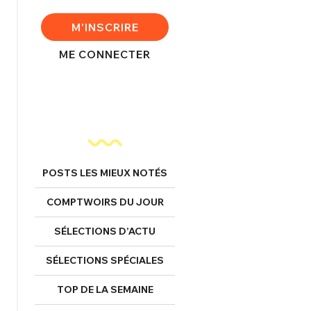
FERMER
M'INSCRIRE
ME CONNECTER
nexion
FERMER
POSTS LES MIEUX NOTÉS
COMPTWOIRS DU JOUR
Mot de passe perdu ?
SÉLECTIONS D’ACTU
Un Thread
SÉLECTIONS SPÉCIALES
NNEXION
C'EST PARTI
TOP DE LA SEMAINE