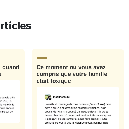
rticles
nue !
Con
: quand
Ce moment où vous avez
PSEUDO
-vous proposer ?
e
compris que votre famille
était toxique
MOT DE PASSE
s
Ma propre
sélection
CO