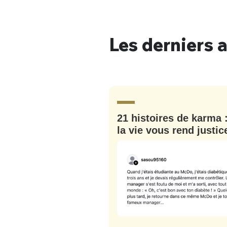
Les derniers a
Bienve
21 histoires de karma 
PSEUDO
*
VOTRE PARTICIPATION
Que souhaitez
la vie vous rend justic
EMAIL
*
Quelque
tweets
PASSWORD
*