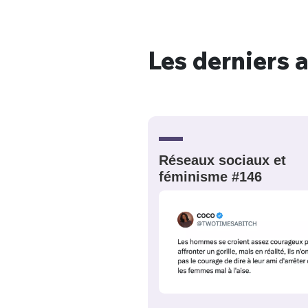
Les derniers a
Bienve
PSEUDO
*
VOTRE PARTICIPATION
Que souhaitez
Réseaux sociaux et
féminisme #146
EMAIL
*
Quelque
tweets
PASSWORD
*
C'EST PARTI