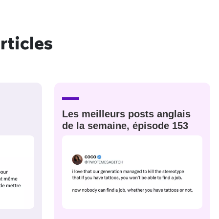
rticles
nue !
Con
PSEUDO
-vous proposer ?
Les meilleurs posts anglais
de la semaine, épisode 153
MOT DE PASSE
s
Ma propre
sélection
CO
M'INSCRIRE