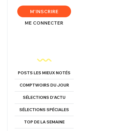
FERMER
M'INSCRIRE
ME CONNECTER
nexion
FERMER
POSTS LES MIEUX NOTÉS
Mot de passe perdu ?
COMPTWOIRS DU JOUR
Un Thread
SÉLECTIONS D’ACTU
SÉLECTIONS SPÉCIALES
NNEXION
C'EST PARTI
TOP DE LA SEMAINE