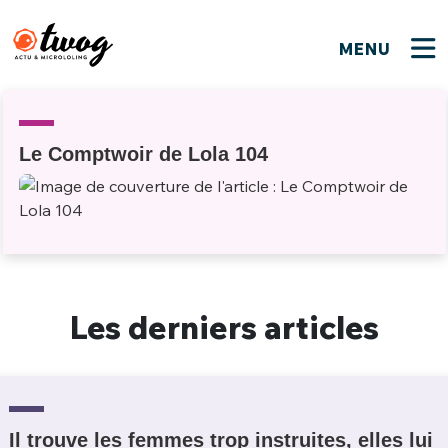
MENU
FERMER
FERMER
Bienvenue !
VOTRE PARTICIPATION
Que souhaitez-vous proposer ?
JE M'INSCRIS
Le Comptwoir de Lola 104
PSEUDO
*
Quelques tweets
Connexion
EMAIL
*
C'EST PARTI
PSEUDO
Ma propre sélection
Les derniers articles
PASSWORD
*
Mot de passe perdu ?
MOT DE PASSE
M'INSCRIRE
ME CONNECTER
JE M'INSCRIS
Il trouve les femmes trop instruites, elles lui
CONNEXION