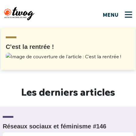
MENU
FERMER
FERMER
Bienvenue !
VOTRE PARTICIPATION
Que souhaitez-vous proposer ?
JE M'INSCRIS
C’est la rentrée !
PSEUDO
*
Quelques tweets
Connexion
EMAIL
*
C'EST PARTI
PSEUDO
Les derniers articles
Ma propre sélection
PASSWORD
*
Mot de passe perdu ?
MOT DE PASSE
M'INSCRIRE
Réseaux sociaux et féminisme #146
ME CONNECTER
JE M'INSCRIS
CONNEXION