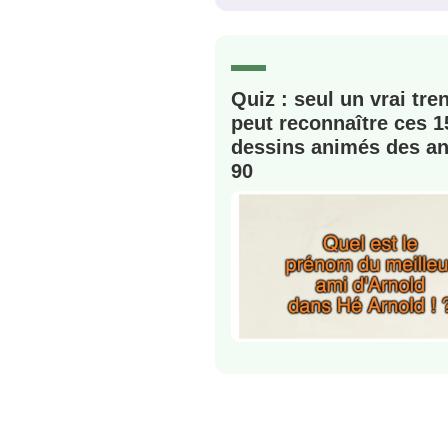
C'EST PARTI
JE M'INS
Quiz : seul un vrai tre
peut reconnaître ces 1
dessins animés des a
90