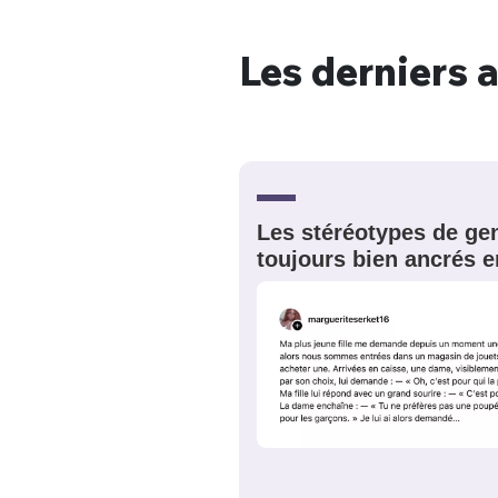
Les derniers a
Bienve
Les stéréotypes de gen
toujours bien ancrés e
PSEUDO
*
VOTRE PARTICIPATION
Que souhaitez
EMAIL
*
Quelque
tweets
PASSWORD
*