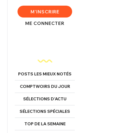
FERMER
M'INSCRIRE
ME CONNECTER
nexion
FERMER
POSTS LES MIEUX NOTÉS
COMPTWOIRS DU JOUR
Mot de passe perdu ?
SÉLECTIONS D’ACTU
Un Thread
SÉLECTIONS SPÉCIALES
NNEXION
C'EST PARTI
TOP DE LA SEMAINE