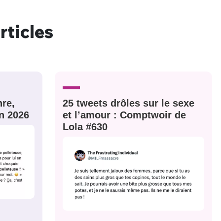
rticles
nue !
Con
re,
25 tweets drôles sur le sexe
n 2026
et l’amour : Comptwoir de
PSEUDO
-vous proposer ?
Lola #630
MOT DE PASSE
s
Ma propre
sélection
CO