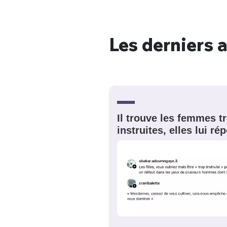
Les derniers a
Bienve
PSEUDO
*
VOTRE PARTICIPATION
Il trouve les femmes t
Que souhaitez
instruites, elles lui r
EMAIL
*
Quelque
tweets
PASSWORD
*
C'EST PARTI