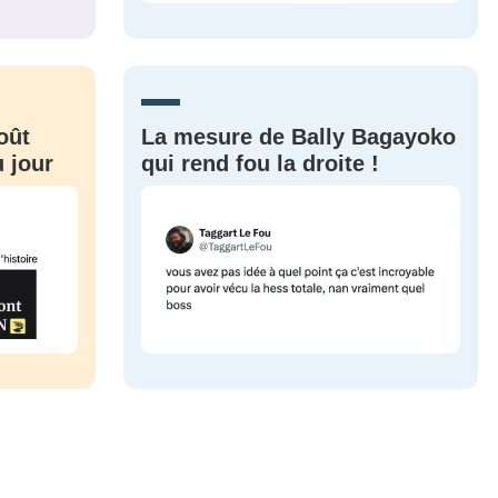
CRIS
ME CONNECTER
oût
La mesure de Bally Bagayoko
 jour
qui rend fou la droite !