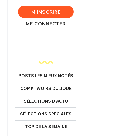
FERMER
M'INSCRIRE
ME CONNECTER
nexion
FERMER
POSTS LES MIEUX NOTÉS
COMPTWOIRS DU JOUR
Mot de passe perdu ?
Un Thread
SÉLECTIONS D’ACTU
SÉLECTIONS SPÉCIALES
NNEXION
C'EST PARTI
TOP DE LA SEMAINE