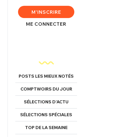
FERMER
M'INSCRIRE
ME CONNECTER
nexion
FERMER
POSTS LES MIEUX NOTÉS
COMPTWOIRS DU JOUR
Mot de passe perdu ?
Un Thread
SÉLECTIONS D’ACTU
SÉLECTIONS SPÉCIALES
NNEXION
C'EST PARTI
TOP DE LA SEMAINE