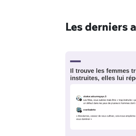
Les derniers a
Bienve
PSEUDO
*
VOTRE PARTICIPATION
Il trouve les femmes t
Que souhaitez
instruites, elles lui r
EMAIL
*
Quelque
tweets
PASSWORD
*
C'EST PARTI