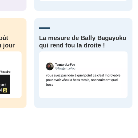
CRIS
ME CONNECTER
oût
La mesure de Bally Bagayoko
 jour
qui rend fou la droite !