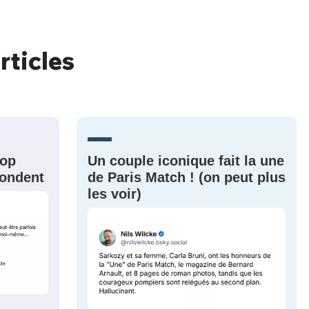
rticles
nue !
Con
PSEUDO
rop
Un couple iconique fait la une
-vous proposer ?
épondent
de Paris Match ! (on peut plus
les voir)
MOT DE PASSE
s
Ma propre
sélection
CO
M'INSCRIRE