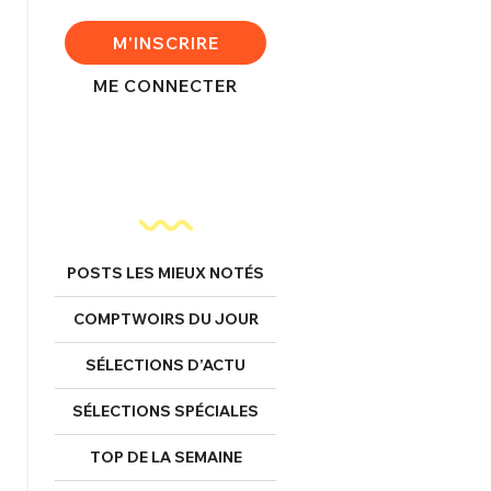
FERMER
M'INSCRIRE
ME CONNECTER
nexion
FERMER
POSTS LES MIEUX NOTÉS
Mot de passe perdu ?
COMPTWOIRS DU JOUR
Un Thread
SÉLECTIONS D’ACTU
SÉLECTIONS SPÉCIALES
NNEXION
C'EST PARTI
TOP DE LA SEMAINE