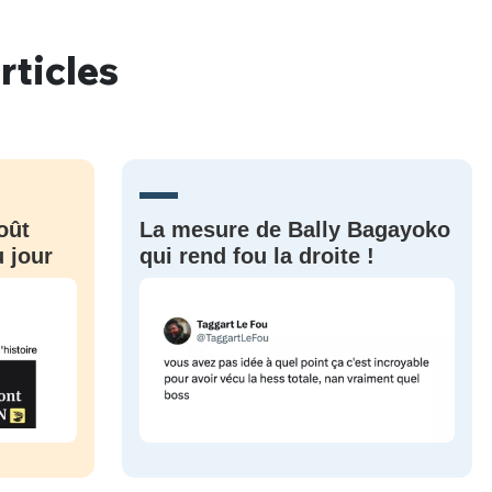
rticles
nue !
Con
oût
La mesure de Bally Bagayoko
PSEUDO
-vous proposer ?
 jour
qui rend fou la droite !
MOT DE PASSE
s
Ma propre
sélection
CO
M'INSCRIRE