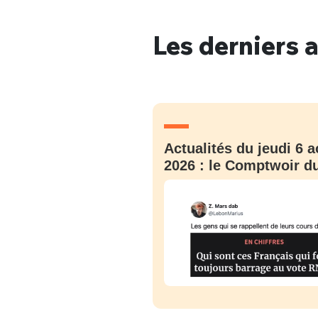
Les derniers a
Bienve
Actualités du jeudi 6 a
PSEUDO
*
VOTRE PARTICIPATION
Que souhaitez
2026 : le Comptwoir du
EMAIL
*
Quelque
tweets
PASSWORD
*
C'EST PARTI