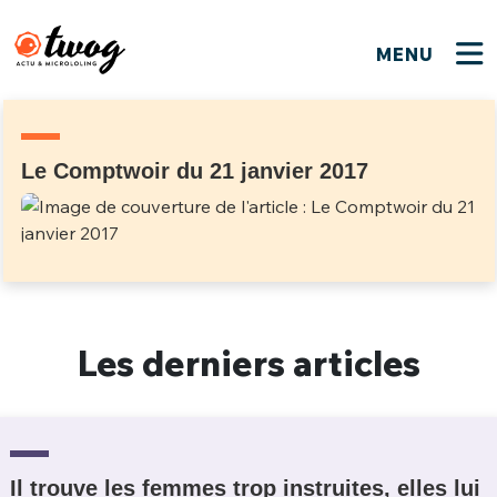
MENU
FERMER
FERMER
Bienvenue !
VOTRE PARTICIPATION
Que souhaitez-vous proposer ?
JE M'INSCRIS
Le Comptwoir du 21 janvier 2017
PSEUDO
*
Quelques tweets
Connexion
EMAIL
*
C'EST PARTI
PSEUDO
Ma propre sélection
Les derniers articles
PASSWORD
*
Mot de passe perdu ?
MOT DE PASSE
M'INSCRIRE
ME CONNECTER
JE M'INSCRIS
Il trouve les femmes trop instruites, elles lui
CONNEXION