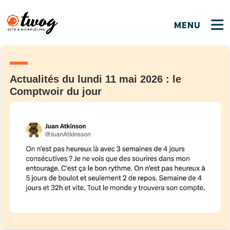
MENU
FERMER
FERMER
Bienvenue !
VOTRE PARTICIPATION
Que souhaitez-vous proposer ?
JE M'INSCRIS
Actualités du lundi 11 mai 2026 : le
Comptwoir du jour
PSEUDO
*
Quelques tweets
Connexion
EMAIL
*
C'EST PARTI
PSEUDO
Ma propre sélection
PASSWORD
*
Mot de passe perdu ?
MOT DE PASSE
M'INSCRIRE
ME CONNECTER
JE M'INSCRIS
CONNEXION