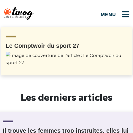
MENU
FERMER
FERMER
Bienvenue !
VOTRE PARTICIPATION
Que souhaitez-vous proposer ?
JE M'INSCRIS
Le Comptwoir du sport 27
PSEUDO
*
Quelques tweets
Connexion
EMAIL
*
C'EST PARTI
PSEUDO
Ma propre sélection
Les derniers articles
PASSWORD
*
Mot de passe perdu ?
MOT DE PASSE
M'INSCRIRE
ME CONNECTER
JE M'INSCRIS
Il trouve les femmes trop instruites, elles lui
CONNEXION