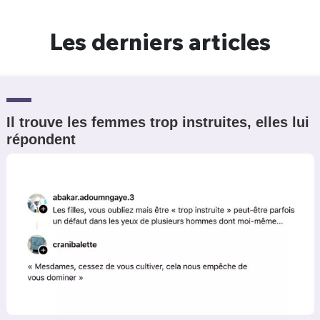
Un Thread
Les derniers articles
C'EST PARTI
Il trouve les femmes trop instruites, elles lui
répondent