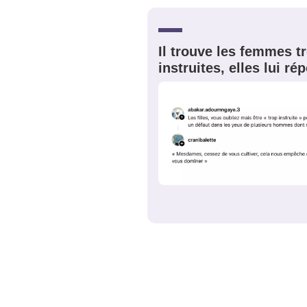
JE M'INS
Il trouve les femmes t
instruites, elles lui r