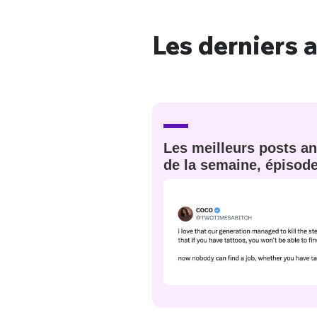
Les derniers a
Bienve
Les meilleurs posts an
PSEUDO
*
VOTRE PARTICIPATION
Que souhaitez
de la semaine, épisod
EMAIL
*
Quelque
tweets
PASSWORD
*
C'EST PARTI