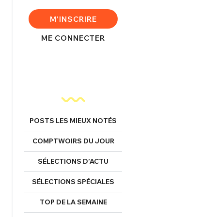
FERMER
M'INSCRIRE
ME CONNECTER
nexion
FERMER
POSTS LES MIEUX NOTÉS
Mot de passe perdu ?
COMPTWOIRS DU JOUR
Un Thread
SÉLECTIONS D’ACTU
SÉLECTIONS SPÉCIALES
NNEXION
C'EST PARTI
TOP DE LA SEMAINE