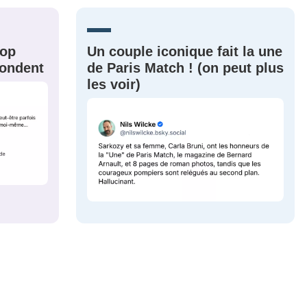
CRIS
ME CONNECTER
rop
Un couple iconique fait la une
épondent
de Paris Match ! (on peut plus
les voir)