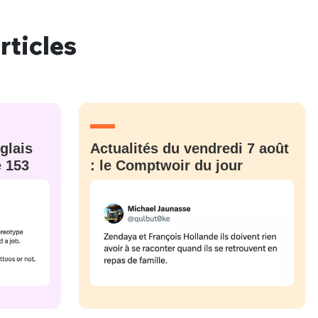
rticles
nue !
Con
glais
Actualités du vendredi 7 août
PSEUDO
-vous proposer ?
e 153
: le Comptwoir du jour
MOT DE PASSE
s
Ma propre
sélection
CO
M'INSCRIRE