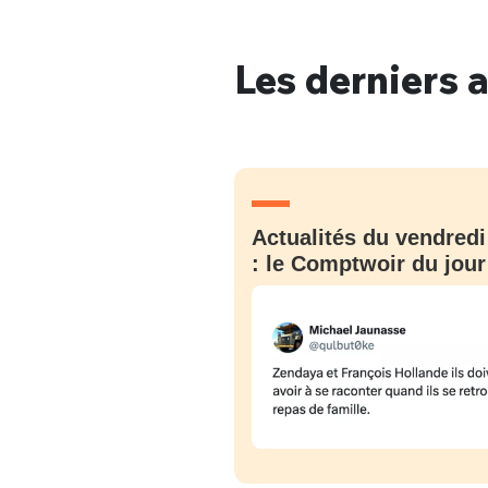
Les derniers a
Bienve
PSEUDO
*
VOTRE PARTICIPATION
Actualités du vendredi
Que souhaitez
: le Comptwoir du jour
EMAIL
*
Quelque
tweets
PASSWORD
*
C'EST PARTI