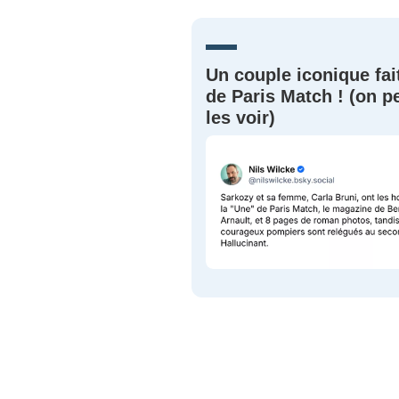
JE M'INS
Un couple iconique fai
de Paris Match ! (on p
les voir)