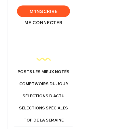
FERMER
M'INSCRIRE
ME CONNECTER
nexion
FERMER
POSTS LES MIEUX NOTÉS
Mot de passe perdu ?
COMPTWOIRS DU JOUR
Un Thread
SÉLECTIONS D’ACTU
SÉLECTIONS SPÉCIALES
NNEXION
C'EST PARTI
TOP DE LA SEMAINE