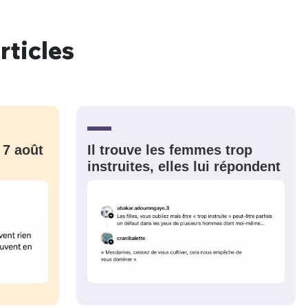
rticles
nue !
Con
PSEUDO
 7 août
Il trouve les femmes trop
-vous proposer ?
instruites, elles lui répondent
MOT DE PASSE
s
Ma propre
sélection
CO
M'INSCRIRE