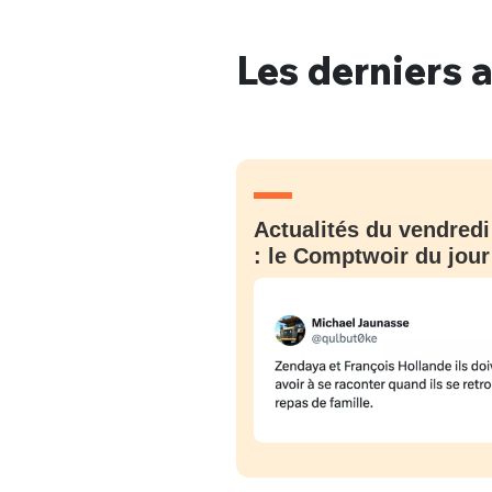
Les derniers a
Bienve
Actualités du vendredi
PSEUDO
*
VOTRE PARTICIPATION
Que souhaitez
: le Comptwoir du jour
EMAIL
*
Quelque
tweets
PASSWORD
*
C'EST PARTI