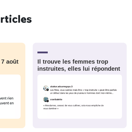
rticles
nue !
Con
 7 août
Il trouve les femmes trop
PSEUDO
-vous proposer ?
instruites, elles lui répondent
MOT DE PASSE
s
Ma propre
sélection
CO
M'INSCRIRE