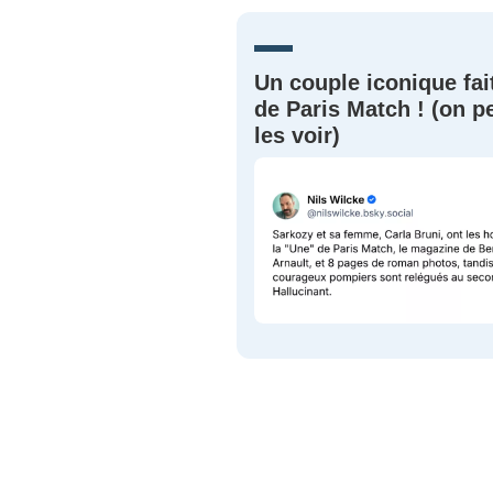
JE M'INS
Un couple iconique fai
de Paris Match ! (on p
les voir)