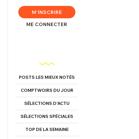
FERMER
M'INSCRIRE
ME CONNECTER
nexion
FERMER
POSTS LES MIEUX NOTÉS
Mot de passe perdu ?
COMPTWOIRS DU JOUR
Un Thread
SÉLECTIONS D’ACTU
SÉLECTIONS SPÉCIALES
NNEXION
C'EST PARTI
TOP DE LA SEMAINE