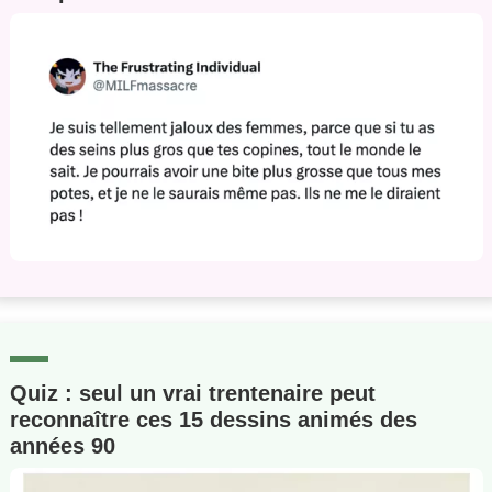
Un Thread
C'EST PARTI
Quiz : seul un vrai trentenaire peut
reconnaître ces 15 dessins animés des
années 90