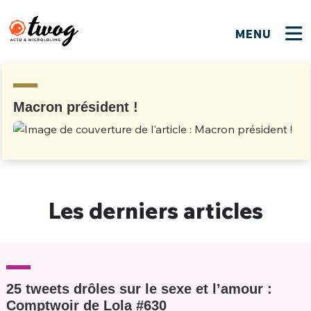
MENU
FERMER
FERMER
Bienvenue !
VOTRE PARTICIPATION
Que souhaitez-vous proposer ?
JE M'INSCRIS
Macron président !
PSEUDO
*
Quelques tweets
Connexion
EMAIL
*
C'EST PARTI
PSEUDO
Les derniers articles
Ma propre sélection
PASSWORD
*
Mot de passe perdu ?
MOT DE PASSE
M'INSCRIRE
25 tweets drôles sur le sexe et l’amour :
ME CONNECTER
JE M'INSCRIS
Comptwoir de Lola #630
CONNEXION