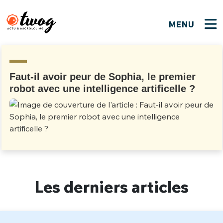
MENU
FERMER
FERMER
Bienvenue !
VOTRE PARTICIPATION
Que souhaitez-vous proposer ?
JE M'INSCRIS
Faut-il avoir peur de Sophia, le premier
robot avec une intelligence artificelle ?
PSEUDO
*
Quelques tweets
Connexion
EMAIL
*
C'EST PARTI
PSEUDO
Ma propre sélection
PASSWORD
*
Mot de passe perdu ?
MOT DE PASSE
Les derniers articles
M'INSCRIRE
ME CONNECTER
JE M'INSCRIS
CONNEXION