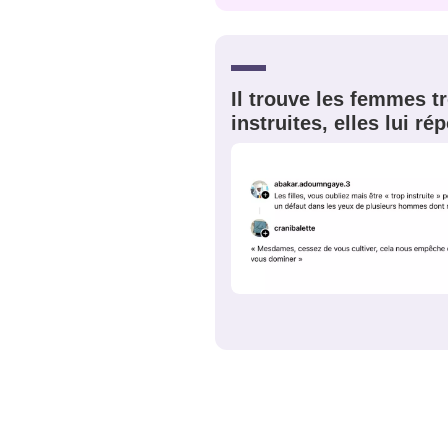
JE M'INS
Il trouve les femmes t
instruites, elles lui r