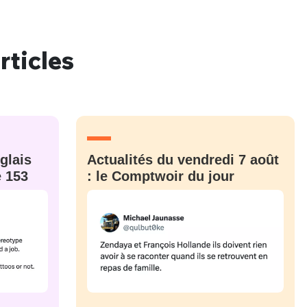
rticles
nue !
Con
PSEUDO
glais
Actualités du vendredi 7 août
-vous proposer ?
e 153
: le Comptwoir du jour
MOT DE PASSE
s
Ma propre
sélection
CO
M'INSCRIRE