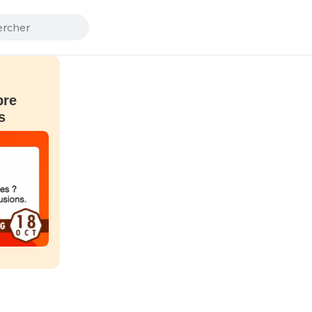
bre
s