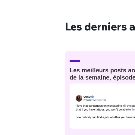
Les derniers a
Bienve
PSEUDO
*
VOTRE PARTICIPATION
Les meilleurs posts an
Que souhaitez
de la semaine, épisod
EMAIL
*
Quelque
tweets
PASSWORD
*
C'EST PARTI