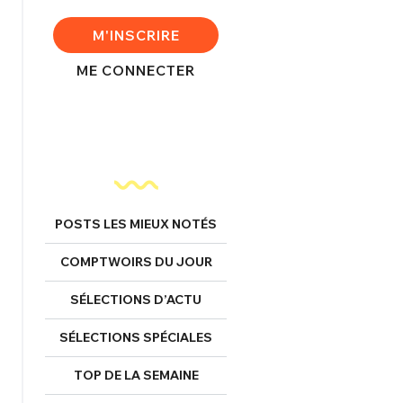
FERMER
M'INSCRIRE
ME CONNECTER
nexion
FERMER
POSTS LES MIEUX NOTÉS
COMPTWOIRS DU JOUR
Mot de passe perdu ?
Un Thread
SÉLECTIONS D’ACTU
SÉLECTIONS SPÉCIALES
NNEXION
C'EST PARTI
TOP DE LA SEMAINE