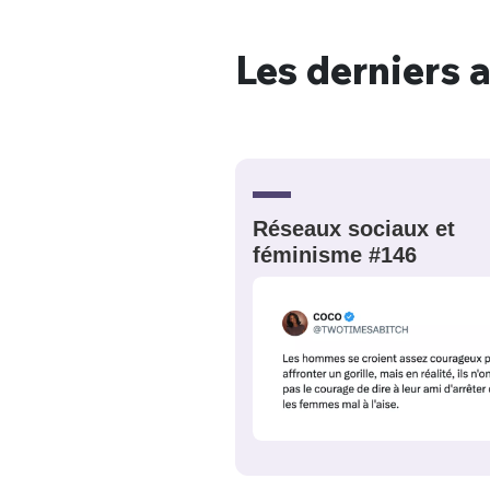
Les derniers a
Bienve
PSEUDO
*
VOTRE PARTICIPATION
Réseaux sociaux et
Que souhaitez
féminisme #146
EMAIL
*
Quelque
tweets
PASSWORD
*
C'EST PARTI