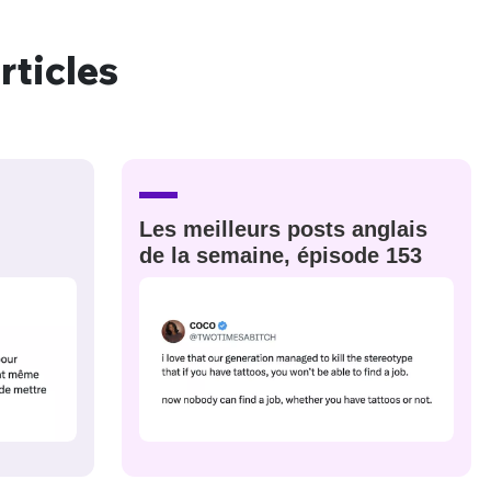
rticles
nue !
Con
PSEUDO
Les meilleurs posts anglais
-vous proposer ?
de la semaine, épisode 153
MOT DE PASSE
s
Ma propre
sélection
CO
M'INSCRIRE