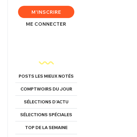
FERMER
M'INSCRIRE
ME CONNECTER
nexion
FERMER
POSTS LES MIEUX NOTÉS
COMPTWOIRS DU JOUR
Mot de passe perdu ?
Un Thread
SÉLECTIONS D’ACTU
SÉLECTIONS SPÉCIALES
NNEXION
C'EST PARTI
TOP DE LA SEMAINE