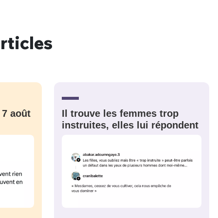
rticles
nue !
Con
PSEUDO
 7 août
Il trouve les femmes trop
-vous proposer ?
instruites, elles lui répondent
MOT DE PASSE
s
Ma propre
sélection
CO
M'INSCRIRE