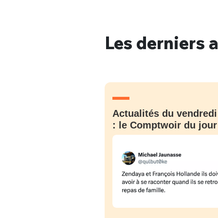
Les derniers a
Bienve
PSEUDO
*
VOTRE PARTICIPATION
Actualités du vendredi
Que souhaitez
: le Comptwoir du jour
EMAIL
*
Quelque
tweets
PASSWORD
*
C'EST PARTI