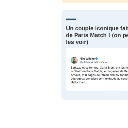
JE M'INS
Un couple iconique fai
de Paris Match ! (on p
les voir)