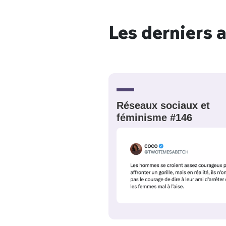
Les derniers a
Bienve
PSEUDO
*
VOTRE PARTICIPATION
Réseaux sociaux et
Que souhaitez
féminisme #146
EMAIL
*
Quelque
tweets
PASSWORD
*
C'EST PARTI