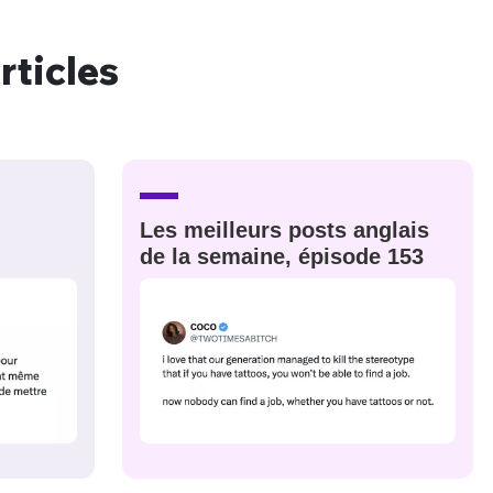
rticles
nue !
Con
PSEUDO
Les meilleurs posts anglais
-vous proposer ?
de la semaine, épisode 153
MOT DE PASSE
s
Ma propre
sélection
CO
M'INSCRIRE