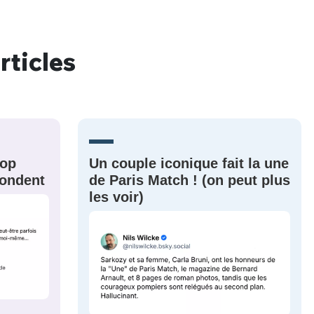
rticles
nue !
Con
PSEUDO
rop
Un couple iconique fait la une
-vous proposer ?
épondent
de Paris Match ! (on peut plus
les voir)
MOT DE PASSE
s
Ma propre
sélection
CO
M'INSCRIRE