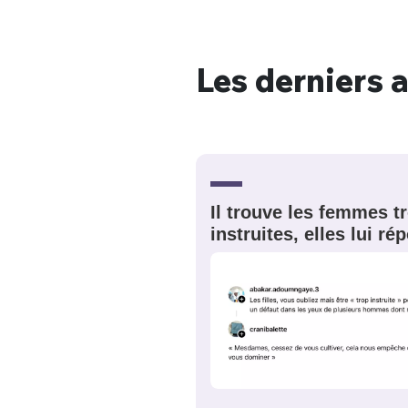
Les derniers a
Bienve
PSEUDO
*
VOTRE PARTICIPATION
Il trouve les femmes t
Que souhaitez
instruites, elles lui r
EMAIL
*
Quelque
tweets
PASSWORD
*
C'EST PARTI