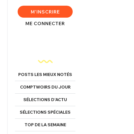
FERMER
M'INSCRIRE
ME CONNECTER
nexion
FERMER
POSTS LES MIEUX NOTÉS
COMPTWOIRS DU JOUR
Mot de passe perdu ?
Un Thread
SÉLECTIONS D’ACTU
SÉLECTIONS SPÉCIALES
NNEXION
C'EST PARTI
TOP DE LA SEMAINE