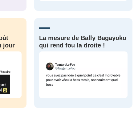
CRIS
ME CONNECTER
oût
La mesure de Bally Bagayoko
 jour
qui rend fou la droite !