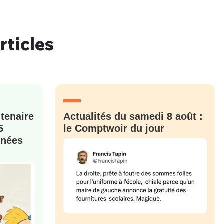
rticles
nue !
Con
ntenaire
Actualités du samedi 8 août :
PSEUDO
-vous proposer ?
5
le Comptwoir du jour
nnées
MOT DE PASSE
s
Ma propre
sélection
CO