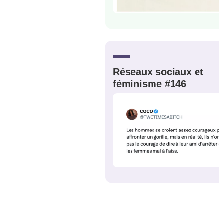
C'EST PARTI
JE M'INS
Réseaux sociaux et
féminisme #146