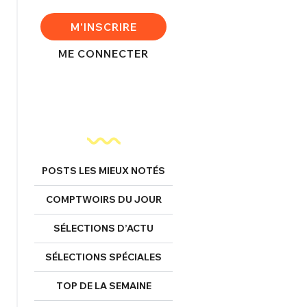
FERMER
M'INSCRIRE
ME CONNECTER
nexion
FERMER
POSTS LES MIEUX NOTÉS
COMPTWOIRS DU JOUR
Mot de passe perdu ?
SÉLECTIONS D’ACTU
Un Thread
SÉLECTIONS SPÉCIALES
NNEXION
C'EST PARTI
TOP DE LA SEMAINE