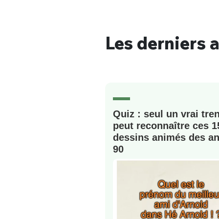
Les derniers a
Bienve
Quiz : seul un vrai tre
PSEUDO
*
VOTRE PARTICIPATION
Que souhaitez
peut reconnaître ces 1
dessins animés des a
90
EMAIL
*
Quelque
tweets
PASSWORD
*