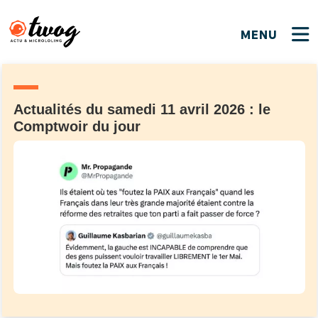
MENU
FERMER
FERMER
Bienvenue !
VOTRE PARTICIPATION
Que souhaitez-vous proposer ?
JE M'INSCRIS
Actualités du samedi 11 avril 2026 : le
Comptwoir du jour
PSEUDO
*
Quelques tweets
Connexion
EMAIL
*
C'EST PARTI
PSEUDO
Ma propre sélection
PASSWORD
*
Mot de passe perdu ?
MOT DE PASSE
M'INSCRIRE
ME CONNECTER
JE M'INSCRIS
CONNEXION