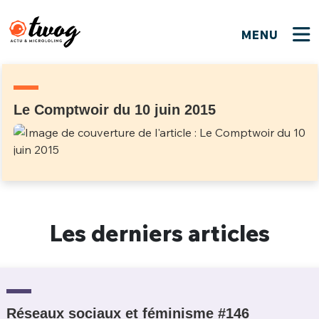
MENU
FERMER
FERMER
Bienvenue !
VOTRE PARTICIPATION
Que souhaitez-vous proposer ?
JE M'INSCRIS
Le Comptwoir du 10 juin 2015
PSEUDO
*
Quelques tweets
Connexion
EMAIL
*
C'EST PARTI
PSEUDO
Ma propre sélection
Les derniers articles
PASSWORD
*
Mot de passe perdu ?
MOT DE PASSE
M'INSCRIRE
ME CONNECTER
JE M'INSCRIS
Réseaux sociaux et féminisme #146
CONNEXION