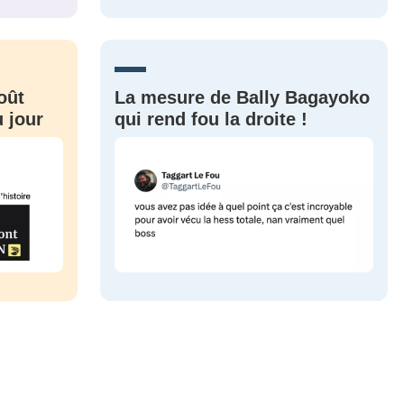
CRIS
ME CONNECTER
oût
La mesure de Bally Bagayoko
 jour
qui rend fou la droite !