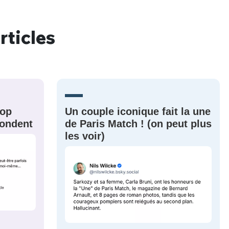
rticles
nue !
Con
PSEUDO
rop
Un couple iconique fait la une
-vous proposer ?
épondent
de Paris Match ! (on peut plus
les voir)
MOT DE PASSE
s
Ma propre
sélection
CO
M'INSCRIRE