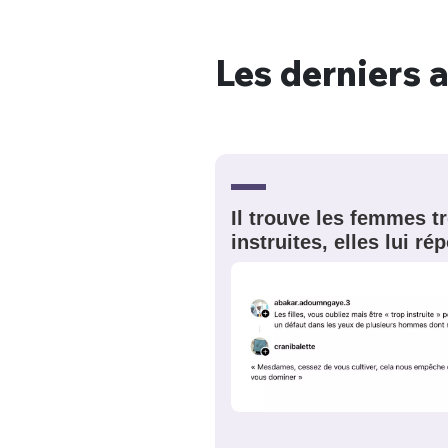
Les derniers a
Bienve
PSEUDO
*
VOTRE PARTICIPATION
Il trouve les femmes t
Que souhaitez
instruites, elles lui r
EMAIL
*
Quelque
tweets
PASSWORD
*
C'EST PARTI