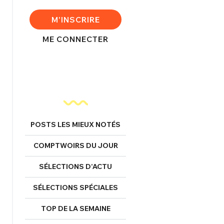
FERMER
M'INSCRIRE
ME CONNECTER
nexion
FERMER
POSTS LES MIEUX NOTÉS
Mot de passe perdu ?
COMPTWOIRS DU JOUR
Un Thread
SÉLECTIONS D’ACTU
SÉLECTIONS SPÉCIALES
NNEXION
C'EST PARTI
TOP DE LA SEMAINE