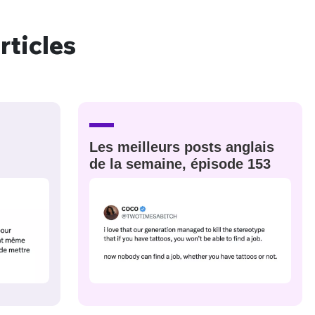
rticles
nue !
Con
PSEUDO
Les meilleurs posts anglais
-vous proposer ?
de la semaine, épisode 153
MOT DE PASSE
s
Ma propre
sélection
CO
M'INSCRIRE