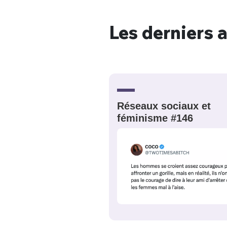
Les derniers a
Bienve
PSEUDO
*
VOTRE PARTICIPATION
Réseaux sociaux et
Que souhaitez
féminisme #146
EMAIL
*
Quelque
tweets
PASSWORD
*
C'EST PARTI