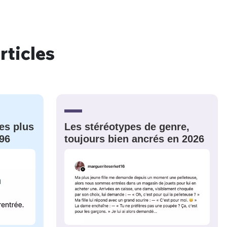
rticles
nue !
Con
PSEUDO
es plus
Les stéréotypes de genre,
-vous proposer ?
96
toujours bien ancrés en 2026
MOT DE PASSE
s
Ma propre
sélection
CO