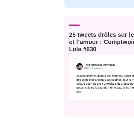
C'EST PARTI
JE M'INS
25 tweets drôles sur l
et l’amour : Comptwoi
Lola #630