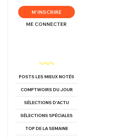
M'INSCRIRE
FERMER
ME CONNECTER
nexion
FERMER
POSTS LES MIEUX NOTÉS
COMPTWOIRS DU JOUR
Mot de passe perdu ?
SÉLECTIONS D’ACTU
Un Thread
SÉLECTIONS SPÉCIALES
NNEXION
TOP DE LA SEMAINE
C'EST PARTI