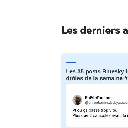
Les derniers a
Bienve
PSEUDO
*
VOTRE PARTICIPATION
Les 35 posts Bluesky l
Que souhaitez
drôles de la semaine #
EMAIL
*
Quelque
tweets
PASSWORD
*