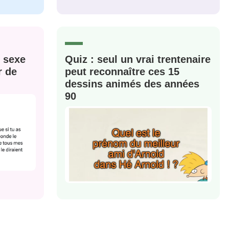
M'INSCRIRE
CRIS
ME CONNECTER
e sexe
Quiz : seul un vrai trentenaire
r de
peut reconnaître ces 15
dessins animés des années
90