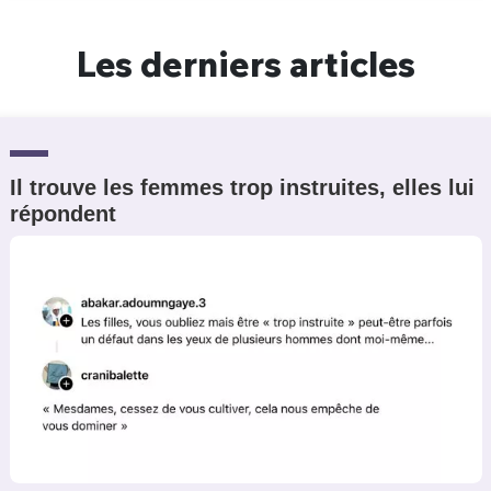
Un Thread
Les derniers articles
C'EST PARTI
Il trouve les femmes trop instruites, elles lui
répondent